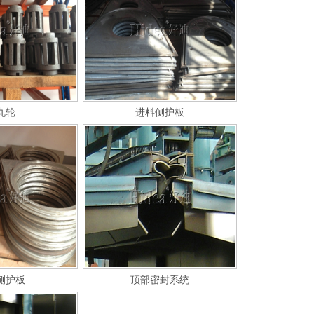
丸轮
进料侧护板
侧护板
顶部密封系统