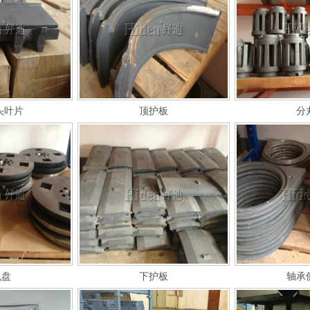
抛头叶片
顶护板
分
丸盘
下护板
轴承